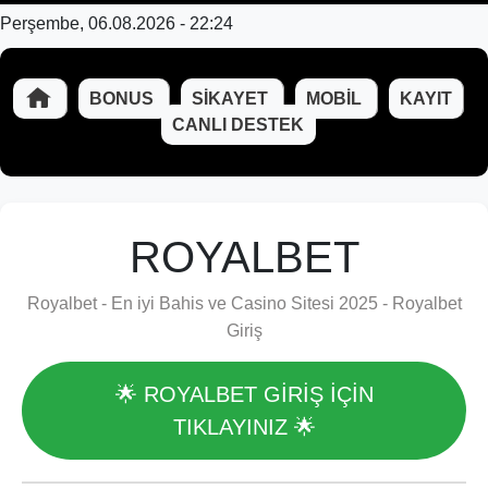
Perşembe, 06.08.2026 - 22:24
BONUS
ŞIKAYET
MOBIL
KAYIT
CANLI DESTEK
ROYALBET
Royalbet - En iyi Bahis ve Casino Sitesi 2025 - Royalbet
Giriş
🌟 ROYALBET GİRİŞ İÇİN
TIKLAYINIZ 🌟