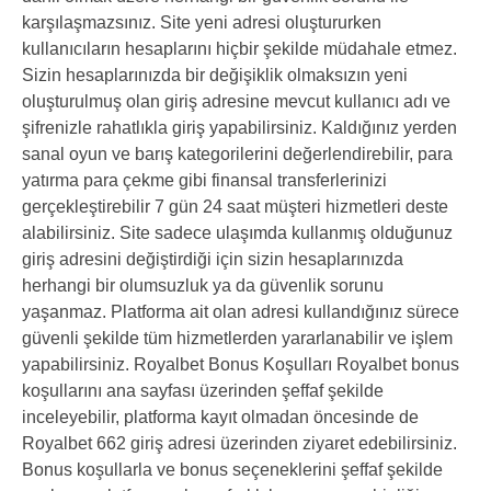
karşılaşmazsınız. Site yeni adresi oluştururken
kullanıcıların hesaplarını hiçbir şekilde müdahale etmez.
Sizin hesaplarınızda bir değişiklik olmaksızın yeni
oluşturulmuş olan giriş adresine mevcut kullanıcı adı ve
şifrenizle rahatlıkla giriş yapabilirsiniz. Kaldığınız yerden
sanal oyun ve barış kategorilerini değerlendirebilir, para
yatırma para çekme gibi finansal transferlerinizi
gerçekleştirebilir 7 gün 24 saat müşteri hizmetleri deste
alabilirsiniz. Site sadece ulaşımda kullanmış olduğunuz
giriş adresini değiştirdiği için sizin hesaplarınızda
herhangi bir olumsuzluk ya da güvenlik sorunu
yaşanmaz. Platforma ait olan adresi kullandığınız sürece
güvenli şekilde tüm hizmetlerden yararlanabilir ve işlem
yapabilirsiniz. Royalbet Bonus Koşulları Royalbet bonus
koşullarını ana sayfası üzerinden şeffaf şekilde
inceleyebilir, platforma kayıt olmadan öncesinde de
Royalbet 662 giriş adresi üzerinden ziyaret edebilirsiniz.
Bonus koşullarla ve bonus seçeneklerini şeffaf şekilde