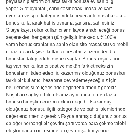
paylaşan platform onlarca farklı bonusa ev sahipliği
yapar. Slot oyunları, canlı casinodaki masa ve kart
oyunları ve spor kategorisindeki heyecanlı müsabakalara
bonus kullanarak bahis oynama şansına sahipsiniz.
Siteye kayıtlı olan kullanıcıların faydalanabileceği bonus
seçenekleri her geçen gün geliştirilmektedir. %100'e
varan bonus oranlarına sahip olan site masaüstü ve mobil
cihazlardan kişisel kullanıcı hesabınız üzerinden bu
bonusları talep edebilmenizi sağlar. Bonus koşullarını
taşıyan her kullanıcı saat ve mekân fark etmeksizin
bonuslarını talep edebilir, kazanmış olduğunuz bonusları
farklı bir kullanıcı hesabına devredemeyeceğiniz için
belirlenmiş süre içerisinde değerlendirmeniz gerekir.
Koşulları sağlıyor bile olsanız aynı anda birden fazla
bonusu birleştirmeniz mümkün değildir. Kazanmış
olduğunuz bonusu ilgili kategoride ve bahis işlemlerinde
değerlendirmeniz gerekir. Faydalanmış olduğunuz bonus
da eğer herhangi bir çevrim şartı varsa para çekme talebi
oluşturmadan öncesinde bu çevrim şartını yerine