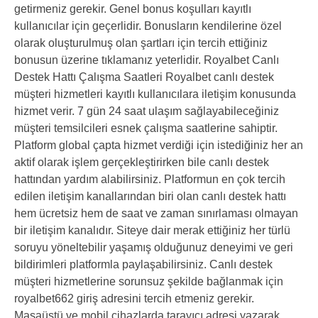
getirmeniz gerekir. Genel bonus koşulları kayıtlı
kullanıcılar için geçerlidir. Bonusların kendilerine özel
olarak oluşturulmuş olan şartları için tercih ettiğiniz
bonusun üzerine tıklamanız yeterlidir. Royalbet Canlı
Destek Hattı Çalışma Saatleri Royalbet canlı destek
müşteri hizmetleri kayıtlı kullanıcılara iletişim konusunda
hizmet verir. 7 gün 24 saat ulaşım sağlayabileceğiniz
müşteri temsilcileri esnek çalışma saatlerine sahiptir.
Platform global çapta hizmet verdiği için istediğiniz her an
aktif olarak işlem gerçekleştirirken bile canlı destek
hattından yardım alabilirsiniz. Platformun en çok tercih
edilen iletişim kanallarından biri olan canlı destek hattı
hem ücretsiz hem de saat ve zaman sınırlaması olmayan
bir iletişim kanalıdır. Siteye dair merak ettiğiniz her türlü
soruyu yöneltebilir yaşamış olduğunuz deneyimi ve geri
bildirimleri platformla paylaşabilirsiniz. Canlı destek
müşteri hizmetlerine sorunsuz şekilde bağlanmak için
royalbet662 giriş adresini tercih etmeniz gerekir.
Masaüstü ve mobil cihazlarda tarayıcı adresi yazarak