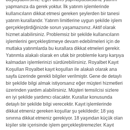
yapmanıza da gerek yoktur. İlk yatırım işlemlerinde
kullanıcıların dikkat etmesi gereken şeylerden bir tanesi
yatırım kurallarıdır. Yatırım limitlerine uygun şekilde işlem
gerçekleştirdiğinizde sorun yaşamazsınız. Aktif olarak
hizmet alabilirsiniz. Problemsiz bir şekilde kullanıcıların
işlemlerini gerçekleştirmeye devam edebilmeleri için de
mutlaka yatırımlarda bu kurallara dikkat etmeleri gerekir.
Yatırımla alakalı olarak en ufak bir problemle karşı karşıya
kalmadan işlemlerinizi sürdürebilirsiniz. Royalbet Kayıt
Koşulları Royalbet kayıt koşulları ile alakalı olarak ana
sayfa üzerinde gerekli bilgiler verilmiştir. Gene de detaylı
bir şekilde bilgi almak istiyorsanız eğer müşteri hizmetleri
üzerinden yardım alabilirsiniz. Müşteri temsilcisi sizlere
en iyi şekilde yardımcı olacaktır. Kurallar konusunda
detaylı bir şekilde bilgi verecektir. Kayıt işlemlerinde
dikkat etmeniz gereken koşullar şu şekildedir; 18 yaş
sınırına dikkat etmeniz gerekiyor. 18 yaşından küçük olan
kişiler site içerisinde işlem gerçekleştiremezler. Kayıt