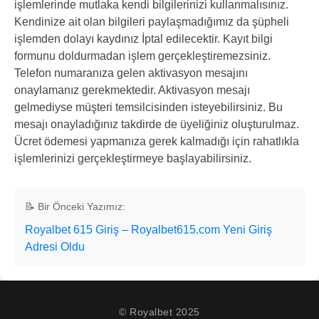
işlemlerinde mutlaka kendi bilgilerinizi kullanmalısınız.
Kendinize ait olan bilgileri paylaşmadığımız da şüpheli
işlemden dolayı kaydınız İptal edilecektir. Kayıt bilgi
formunu doldurmadan işlem gerçekleştiremezsiniz.
Telefon numaranıza gelen aktivasyon mesajını
onaylamanız gerekmektedir. Aktivasyon mesajı
gelmediyse müşteri temsilcisinden isteyebilirsiniz. Bu
mesajı onayladığınız takdirde de üyeliğiniz oluşturulmaz.
Ücret ödemesi yapmanıza gerek kalmadığı için rahatlıkla
işlemlerinizi gerçekleştirmeye başlayabilirsiniz.
📝 Bir Önceki Yazımız:
Royalbet 615 Giriş – Royalbet615.com Yeni Giriş
Adresi Oldu
© Royalbet 2025