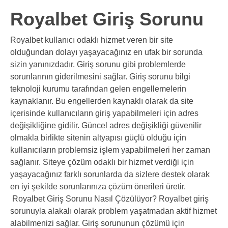
Royalbet Giriş Sorunu
Royalbet kullanıcı odaklı hizmet veren bir site
olduğundan dolayı yaşayacağınız en ufak bir sorunda
sizin yanınızdadır. Giriş sorunu gibi problemlerde
sorunlarının giderilmesini sağlar. Giriş sorunu bilgi
teknoloji kurumu tarafından gelen engellemelerin
kaynaklanır. Bu engellerden kaynaklı olarak da site
içerisinde kullanıcıların giriş yapabilmeleri için adres
değişikliğine gidilir. Güncel adres değişikliği güvenilir
olmakla birlikte sitenin altyapısı güçlü olduğu için
kullanıcıların problemsiz işlem yapabilmeleri her zaman
sağlanır. Siteye çözüm odaklı bir hizmet verdiği için
yaşayacağınız farklı sorunlarda da sizlere destek olarak
en iyi şekilde sorunlarınıza çözüm önerileri üretir.
Royalbet Giriş Sorunu Nasıl Çözülüyor? Royalbet giriş
sorunuyla alakalı olarak problem yaşatmadan aktif hizmet
alabilmenizi sağlar. Giriş sorununun çözümü için