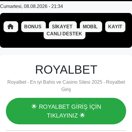
Cumartesi, 08.08.2026 - 21:34
BONUS
ŞIKAYET
MOBIL
KAYIT
CANLI DESTEK
ROYALBET
Royalbet - En iyi Bahis ve Casino Sitesi 2025 - Royalbet
Giriş
🌟 ROYALBET GİRİŞ İÇİN
TIKLAYINIZ 🌟