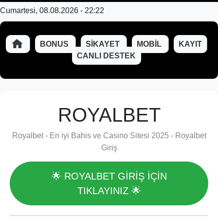
Cumartesi, 08.08.2026 - 22:22
BONUS
ŞIKAYET
MOBIL
KAYIT
CANLI DESTEK
ROYALBET
Royalbet - En iyi Bahis ve Casino Sitesi 2025 - Royalbet
Giriş
🌟 ROYALBET GİRİŞ İÇİN
TIKLAYINIZ 🌟