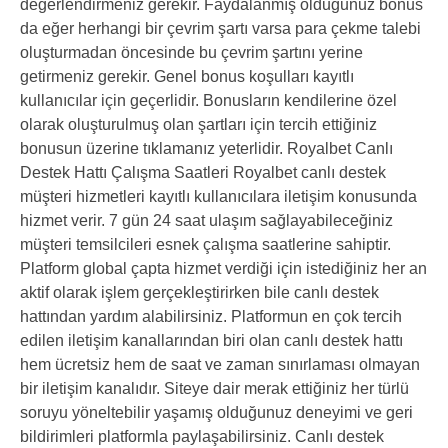
değerlendirmeniz gerekir. Faydalanmış olduğunuz bonus
da eğer herhangi bir çevrim şartı varsa para çekme talebi
oluşturmadan öncesinde bu çevrim şartını yerine
getirmeniz gerekir. Genel bonus koşulları kayıtlı
kullanıcılar için geçerlidir. Bonusların kendilerine özel
olarak oluşturulmuş olan şartları için tercih ettiğiniz
bonusun üzerine tıklamanız yeterlidir. Royalbet Canlı
Destek Hattı Çalışma Saatleri Royalbet canlı destek
müşteri hizmetleri kayıtlı kullanıcılara iletişim konusunda
hizmet verir. 7 gün 24 saat ulaşım sağlayabileceğiniz
müşteri temsilcileri esnek çalışma saatlerine sahiptir.
Platform global çapta hizmet verdiği için istediğiniz her an
aktif olarak işlem gerçekleştirirken bile canlı destek
hattından yardım alabilirsiniz. Platformun en çok tercih
edilen iletişim kanallarından biri olan canlı destek hattı
hem ücretsiz hem de saat ve zaman sınırlaması olmayan
bir iletişim kanalıdır. Siteye dair merak ettiğiniz her türlü
soruyu yöneltebilir yaşamış olduğunuz deneyimi ve geri
bildirimleri platformla paylaşabilirsiniz. Canlı destek