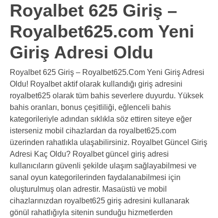
Royalbet 625 Giriş –
Royalbet625.com Yeni
Giriş Adresi Oldu
Royalbet 625 Giriş – Royalbet625.Com Yeni Giriş Adresi
Oldu! Royalbet aktif olarak kullandığı giriş adresini
royalbet625 olarak tüm bahis severlere duyurdu. Yüksek
bahis oranları, bonus çeşitliliği, eğlenceli bahis
kategorileriyle adından sıklıkla söz ettiren siteye eğer
isterseniz mobil cihazlardan da royalbet625.com
üzerinden rahatlıkla ulaşabilirsiniz. Royalbet Güncel Giriş
Adresi Kaç Oldu? Royalbet güncel giriş adresi
kullanıcıların güvenli şekilde ulaşım sağlayabilmesi ve
sanal oyun kategorilerinden faydalanabilmesi için
oluşturulmuş olan adrestir. Masaüstü ve mobil
cihazlarınızdan royalbet625 giriş adresini kullanarak
gönül rahatlığıyla sitenin sunduğu hizmetlerden