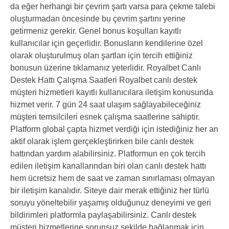
da eğer herhangi bir çevrim şartı varsa para çekme talebi
oluşturmadan öncesinde bu çevrim şartını yerine
getirmeniz gerekir. Genel bonus koşulları kayıtlı
kullanıcılar için geçerlidir. Bonusların kendilerine özel
olarak oluşturulmuş olan şartları için tercih ettiğiniz
bonusun üzerine tıklamanız yeterlidir. Royalbet Canlı
Destek Hattı Çalışma Saatleri Royalbet canlı destek
müşteri hizmetleri kayıtlı kullanıcılara iletişim konusunda
hizmet verir. 7 gün 24 saat ulaşım sağlayabileceğiniz
müşteri temsilcileri esnek çalışma saatlerine sahiptir.
Platform global çapta hizmet verdiği için istediğiniz her an
aktif olarak işlem gerçekleştirirken bile canlı destek
hattından yardım alabilirsiniz. Platformun en çok tercih
edilen iletişim kanallarından biri olan canlı destek hattı
hem ücretsiz hem de saat ve zaman sınırlaması olmayan
bir iletişim kanalıdır. Siteye dair merak ettiğiniz her türlü
soruyu yöneltebilir yaşamış olduğunuz deneyimi ve geri
bildirimleri platformla paylaşabilirsiniz. Canlı destek
müşteri hizmetlerine sorunsuz şekilde bağlanmak için