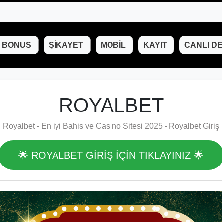
BONUS
ŞIKAYET
MOBIL
KAYIT
CANLI D
ROYALBET
Royalbet - En iyi Bahis ve Casino Sitesi 2025 - Royalbet Giriş
🌟 ROYALBET GİRİŞ İÇİN TIKLAYINIZ 🌟