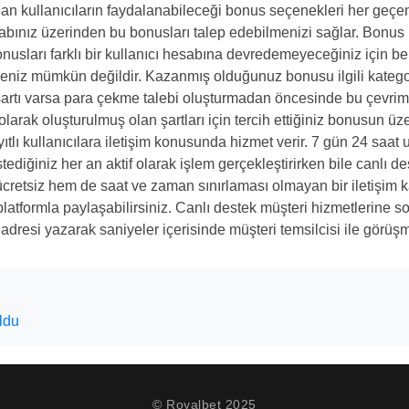
lan kullanıcıların faydalanabileceği bonus seçenekleri her geçe
abınız üzerinden bu bonusları talep edebilmenizi sağlar. Bonus k
usları farklı bir kullanıcı hesabına devredemeyeceğiniz için bel
rmeniz mümkün değildir. Kazanmış olduğunuz bonusu ilgili katego
tı varsa para çekme talebi oluşturmadan öncesinde bu çevrim şa
l olarak oluşturulmuş olan şartları için tercih ettiğiniz bonusun ü
ıtlı kullanıcılara iletişim konusunda hizmet verir. 7 gün 24 saat
stediğiniz her an aktif olarak işlem gerçekleştirirken bile canlı d
 ücretsiz hem de saat ve zaman sınırlaması olmayan bir iletişim ka
platformla paylaşabilirsiniz. Canlı destek müşteri hizmetlerine 
 adresi yazarak saniyeler içerisinde müşteri temsilcisi ile görü
ldu
© Royalbet 2025