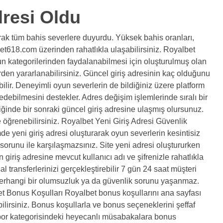
dresi Oldu
arak tüm bahis severlere duyurdu. Yüksek bahis oranları,
lbet618.com üzerinden rahatlıkla ulaşabilirsiniz. Royalbet
un kategorilerinden faydalanabilmesi için oluşturulmuş olan
rden yararlanabilirsiniz. Güncel giriş adresinin kaç olduğunu
ilir. Deneyimli oyun severlerin de bildiğiniz üzere platform
edebilmesini destekler. Adres değişim işlemlerinde sıralı bir
ğinde bir sonraki güncel giriş adresine ulaşmış olursunuz.
öğrenebilirsiniz. Royalbet Yeni Giriş Adresi Güvenlik
mde yeni giriş adresi oluşturarak oyun severlerin kesintisiz
sorunu ile karşılaşmazsınız. Site yeni adresi oluştururken
giriş adresine mevcut kullanıcı adı ve şifrenizle rahatlıkla
l transferlerinizi gerçekleştirebilir 7 gün 24 saat müşteri
da herhangi bir olumsuzluk ya da güvenlik sorunu yaşanmaz.
bet Bonus Koşulları Royalbet bonus koşullarını ana sayfası
ilirsiniz. Bonus koşullarla ve bonus seçeneklerini şeffaf
e spor kategorisindeki heyecanlı müsabakalara bonus