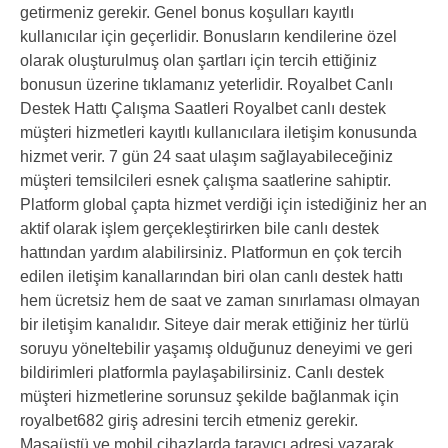
getirmeniz gerekir. Genel bonus koşulları kayıtlı
kullanıcılar için geçerlidir. Bonusların kendilerine özel
olarak oluşturulmuş olan şartları için tercih ettiğiniz
bonusun üzerine tıklamanız yeterlidir. Royalbet Canlı
Destek Hattı Çalışma Saatleri Royalbet canlı destek
müşteri hizmetleri kayıtlı kullanıcılara iletişim konusunda
hizmet verir. 7 gün 24 saat ulaşım sağlayabileceğiniz
müşteri temsilcileri esnek çalışma saatlerine sahiptir.
Platform global çapta hizmet verdiği için istediğiniz her an
aktif olarak işlem gerçekleştirirken bile canlı destek
hattından yardım alabilirsiniz. Platformun en çok tercih
edilen iletişim kanallarından biri olan canlı destek hattı
hem ücretsiz hem de saat ve zaman sınırlaması olmayan
bir iletişim kanalıdır. Siteye dair merak ettiğiniz her türlü
soruyu yöneltebilir yaşamış olduğunuz deneyimi ve geri
bildirimleri platformla paylaşabilirsiniz. Canlı destek
müşteri hizmetlerine sorunsuz şekilde bağlanmak için
royalbet682 giriş adresini tercih etmeniz gerekir.
Masaüstü ve mobil cihazlarda tarayıcı adresi yazarak