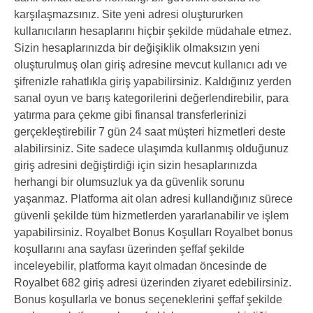
karşılaşmazsınız. Site yeni adresi oluştururken
kullanıcıların hesaplarını hiçbir şekilde müdahale etmez.
Sizin hesaplarınızda bir değişiklik olmaksızın yeni
oluşturulmuş olan giriş adresine mevcut kullanıcı adı ve
şifrenizle rahatlıkla giriş yapabilirsiniz. Kaldığınız yerden
sanal oyun ve barış kategorilerini değerlendirebilir, para
yatırma para çekme gibi finansal transferlerinizi
gerçekleştirebilir 7 gün 24 saat müşteri hizmetleri deste
alabilirsiniz. Site sadece ulaşımda kullanmış olduğunuz
giriş adresini değiştirdiği için sizin hesaplarınızda
herhangi bir olumsuzluk ya da güvenlik sorunu
yaşanmaz. Platforma ait olan adresi kullandığınız sürece
güvenli şekilde tüm hizmetlerden yararlanabilir ve işlem
yapabilirsiniz. Royalbet Bonus Koşulları Royalbet bonus
koşullarını ana sayfası üzerinden şeffaf şekilde
inceleyebilir, platforma kayıt olmadan öncesinde de
Royalbet 682 giriş adresi üzerinden ziyaret edebilirsiniz.
Bonus koşullarla ve bonus seçeneklerini şeffaf şekilde