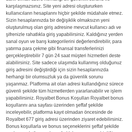
karşılaşmazsınız. Site yeni adresi oluştururken
kullanıcıların hesaplarını hiçbir şekilde müdahale etmez.
Sizin hesaplarınızda bir değişiklik olmaksızın yeni
oluşturulmuş olan giriş adresine mevcut kullanıcı adı ve
şifrenizle rahatlıkla giriş yapabilirsiniz. Kaldığınız yerden
sanal oyun ve barış kategorilerini değerlendirebilir, para
yatırma para çekme gibi finansal transferlerinizi
gerçekleştirebilir 7 gün 24 saat müşteri hizmetleri deste
alabilirsiniz. Site sadece ulaşımda kullanmış olduğunuz
giriş adresini değiştirdiği için sizin hesaplarınızda
herhangi bir olumsuzluk ya da güvenlik sorunu
yaşanmaz. Platforma ait olan adresi kullandığınız sürece
güvenli şekilde tüm hizmetlerden yararlanabilir ve işlem
yapabilirsiniz. Royalbet Bonus Koşulları Royalbet bonus
koşullarını ana sayfası üzerinden şeffaf şekilde
inceleyebilir, platforma kayıt olmadan öncesinde de
Royalbet 677 giriş adresi üzerinden ziyaret edebilirsiniz.
Bonus koşullarla ve bonus seçeneklerini şeffaf şekilde