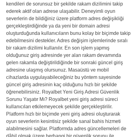
kendileri de sorunsuz bir şekilde rakam dizilimini takip
ederek aktif olan adrese ulaşabilir. Deneyimli oyun
severlerin de bildiğiniz üzere platform adres değişikliği
gerçekleştirdiğinde ya da yeni bir domain adresi
oluşturduğunda kullanıcıların bunu kolay bir biçimde takip
edebilmesini destekler. Adres değişim işlemlerinde sıralı
bir rakam dizilimi kullanılır. En son işlem yapmış
olduğunuz giriş adresinde yer alan rakam devamında
gelen rakamla değiştirildiğinde bir sonraki güncel giriş
adresine ulaşmış olursunuz. Masaüstü ve mobil
cihazlarda uygulayabileceğiniz bu yöntem sayesinde
güncel giriş adresinin kaç olduğunu hızlı bir şekilde
öğrenebilirsiniz. Royalbet Yeni Giriş Adresi Güvenlik
Sorunu Yaşatır Mı? Royalbet yeni giriş adresi süreci
kullanıcıları etkilemeyecek şekilde gerçekleştirilir.
Platform hızlı bir biçimde yeni giriş adresi oluşturarak
oyun severlerin kesintisiz şekilde sanal bahis hizmeti
alabilmesini sağlar. Platformda adres güncellemeleri de
dâhil olmak üzere herhangi bir güvenlik sorunu ile