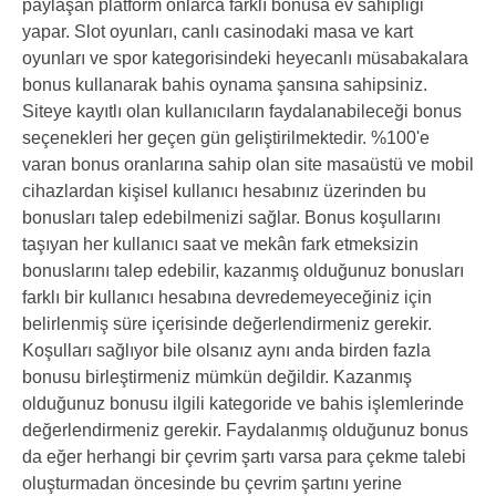
paylaşan platform onlarca farklı bonusa ev sahipliği
yapar. Slot oyunları, canlı casinodaki masa ve kart
oyunları ve spor kategorisindeki heyecanlı müsabakalara
bonus kullanarak bahis oynama şansına sahipsiniz.
Siteye kayıtlı olan kullanıcıların faydalanabileceği bonus
seçenekleri her geçen gün geliştirilmektedir. %100'e
varan bonus oranlarına sahip olan site masaüstü ve mobil
cihazlardan kişisel kullanıcı hesabınız üzerinden bu
bonusları talep edebilmenizi sağlar. Bonus koşullarını
taşıyan her kullanıcı saat ve mekân fark etmeksizin
bonuslarını talep edebilir, kazanmış olduğunuz bonusları
farklı bir kullanıcı hesabına devredemeyeceğiniz için
belirlenmiş süre içerisinde değerlendirmeniz gerekir.
Koşulları sağlıyor bile olsanız aynı anda birden fazla
bonusu birleştirmeniz mümkün değildir. Kazanmış
olduğunuz bonusu ilgili kategoride ve bahis işlemlerinde
değerlendirmeniz gerekir. Faydalanmış olduğunuz bonus
da eğer herhangi bir çevrim şartı varsa para çekme talebi
oluşturmadan öncesinde bu çevrim şartını yerine