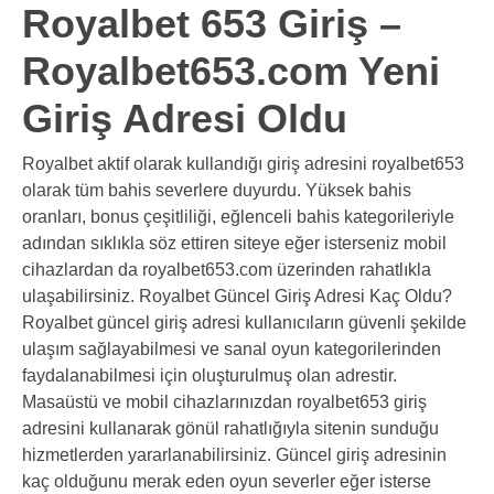
Royalbet 653 Giriş –
Royalbet653.com Yeni
Giriş Adresi Oldu
Royalbet aktif olarak kullandığı giriş adresini royalbet653
olarak tüm bahis severlere duyurdu. Yüksek bahis
oranları, bonus çeşitliliği, eğlenceli bahis kategorileriyle
adından sıklıkla söz ettiren siteye eğer isterseniz mobil
cihazlardan da royalbet653.com üzerinden rahatlıkla
ulaşabilirsiniz. Royalbet Güncel Giriş Adresi Kaç Oldu?
Royalbet güncel giriş adresi kullanıcıların güvenli şekilde
ulaşım sağlayabilmesi ve sanal oyun kategorilerinden
faydalanabilmesi için oluşturulmuş olan adrestir.
Masaüstü ve mobil cihazlarınızdan royalbet653 giriş
adresini kullanarak gönül rahatlığıyla sitenin sunduğu
hizmetlerden yararlanabilirsiniz. Güncel giriş adresinin
kaç olduğunu merak eden oyun severler eğer isterse