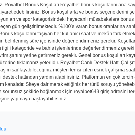
iz. Royalbet Bonus Koşulları Royalbet bonus koşullarını ana sayfa
aret edebilirsiniz. Bonus koşullarla ve bonus seçeneklerini şef
t oyunları ve spor kategorisindeki heyecanlı müsabakalara bonus
geçen gün geliştirilmektedir. %100'e varan bonus oranlarına sahi
Bonus koşullarını taşıyan her kullanıcı saat ve mekân fark etmek
in belirlenmiş süre içerisinde değerlendirmeniz gerekir. Koşullar
ilgili kategoride ve bahis işlemlerinde değerlendirmeniz gerek
 şartını yerine getirmeniz gerekir. Genel bonus koşulları kayıtlı
n üzerine tıklamanız yeterlidir. Royalbet Canlı Destek Hattı Çalış
laşım sağlayabileceğiniz müşteri temsilcileri esnek çalışma saatl
nlı destek hattından yardım alabilirsiniz. Platformun en çok tercih
 kanalıdır. Siteye dair merak ettiğiniz her türlü soruyu yönelteb
ne sorunsuz şekilde bağlanmak için royalbet648 giriş adresini te
rüşme yapmaya başlayabilirsiniz.
ldu