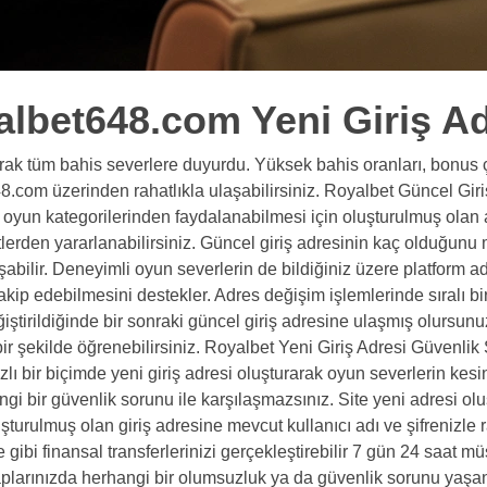
albet648.com Yeni Giriş A
arak tüm bahis severlere duyurdu. Yüksek bahis oranları, bonus çeş
48.com üzerinden rahatlıkla ulaşabilirsiniz. Royalbet Güncel Gir
l oyun kategorilerinden faydalanabilmesi için oluşturulmuş olan 
tlerden yararlanabilirsiniz. Güncel giriş adresinin kaç olduğunu
aşabilir. Deneyimli oyun severlerin de bildiğiniz üzere platform a
akip edebilmesini destekler. Adres değişim işlemlerinde sıralı bi
ştirildiğinde bir sonraki güncel giriş adresine ulaşmış olursun
r şekilde öğrenebilirsiniz. Royalbet Yeni Giriş Adresi Güvenlik 
hızlı bir biçimde yeni giriş adresi oluşturarak oyun severlerin kes
 bir güvenlik sorunu ile karşılaşmazsınız. Site yeni adresi olu
şturulmuş olan giriş adresine mevcut kullanıcı adı ve şifrenizle r
 gibi finansal transferlerinizi gerçekleştirebilir 7 gün 24 saat mü
esaplarınızda herhangi bir olumsuzluk ya da güvenlik sorunu yaşa