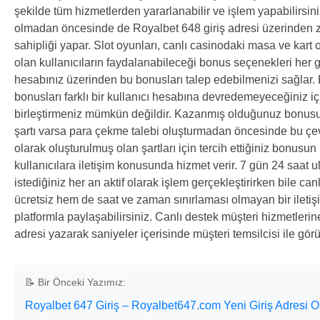
şekilde tüm hizmetlerden yararlanabilir ve işlem yapabilirsin
olmadan öncesinde de Royalbet 648 giriş adresi üzerinden ziy
sahipliği yapar. Slot oyunları, canlı casinodaki masa ve kar
olan kullanıcıların faydalanabileceği bonus seçenekleri her 
hesabınız üzerinden bu bonusları talep edebilmenizi sağlar. 
bonusları farklı bir kullanıcı hesabına devredemeyeceğiniz iç
birleştirmeniz mümkün değildir. Kazanmış olduğunuz bonusu 
şartı varsa para çekme talebi oluşturmadan öncesinde bu çevrim
olarak oluşturulmuş olan şartları için tercih ettiğiniz bonusu
kullanıcılara iletişim konusunda hizmet verir. 7 gün 24 saat u
istediğiniz her an aktif olarak işlem gerçekleştirirken bile ca
ücretsiz hem de saat ve zaman sınırlaması olmayan bir iletişim
platformla paylaşabilirsiniz. Canlı destek müşteri hizmetleri
adresi yazarak saniyeler içerisinde müşteri temsilcisi ile gö
📝 Bir Önceki Yazımız:
Royalbet 647 Giriş – Royalbet647.com Yeni Giriş Adresi O