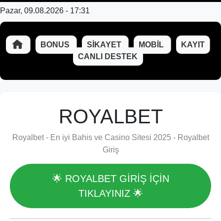
Pazar, 09.08.2026 - 17:31
BONUS
ŞIKAYET
MOBIL
KAYIT
CANLI DESTEK
ROYALBET
Royalbet - En iyi Bahis ve Casino Sitesi 2025 - Royalbet
Giriş
🌟 ROYALBET GİRİŞ İÇİN
TIKLAYINIZ 🌟